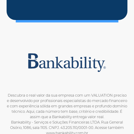
Descubra o real valor da sua empresa com um VALUATION preciso
e desenvolvido por profissionais especialistas do mercado financeiro
e com experiência sólida em grandes empresas e profundo domínio
técnico. Aqui, cada número tem base, critério e credibilidade. É
assim que a Bankability entrega valor real.
Bankability - Serviços e Soluções Financeiras LTDA. Rua General
Osório, 1086, sala 1105. CNPJ. 43.205.110/0001-00. Acesse também
www.bankability.com.br