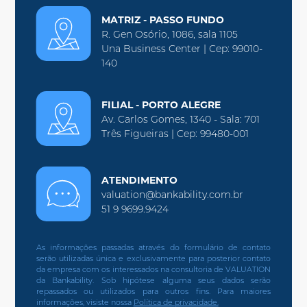
MATRIZ - PASSO FUNDO
R. Gen Osório, 1086, sala 1105
Una Business Center | Cep: 99010-
140
FILIAL - PORTO ALEGRE
Av. Carlos Gomes, 1340 - Sala: 701
Três Figueiras | Cep: 99480-001
ATENDIMENTO
valuation@bankability.com.br
51 9 9699.9424
As informações passadas através do formulário de contato
serão utilizadas única e exclusivamente para posterior contato
da empresa com os interessados na consultoria de VALUATION
da Bankability. Sob hipótese alguma seus dados serão
repassados ou utilizados para outros fins. Para maiores
informações, visiste nossa
Política de privacidade.